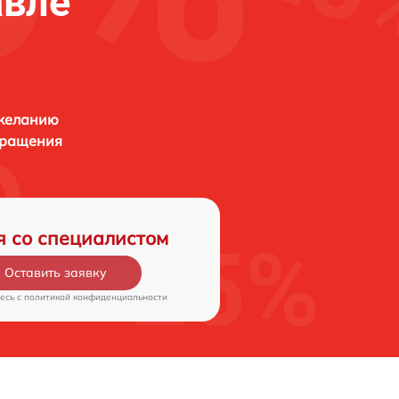
авле
 желанию
бращения
я со специалистом
Оставить заявку
есь c
политикой конфиденциальности